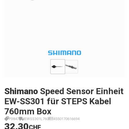
Shimano
Speed Sensor Einheit
EW-SS301 für STEPS Kabel
760mm Box
P3847
IEWSS301L760
4550170616694
32.30
CHF