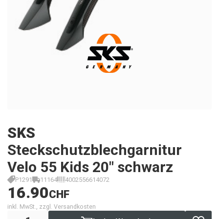
SKS
Steckschutzblechgarnitur
Velo 55 Kids 20" schwarz
P1291
11164
4002556614072
16.90
CHF
inkl. MwSt., zzgl. Versandkosten