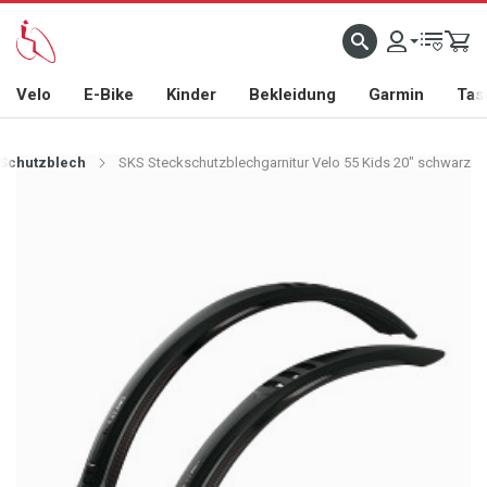
Velo
E-Bike
Kinder
Bekleidung
Garmin
Tas
Schutzblech
SKS Steckschutzblechgarnitur Velo 55 Kids 20" schwarz