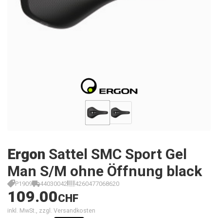
Ergon
Sattel SMC Sport Gel
Man S/M ohne Öffnung black
P1909
44030042
4260477068620
109.00
CHF
inkl. MwSt., zzgl. Versandkosten