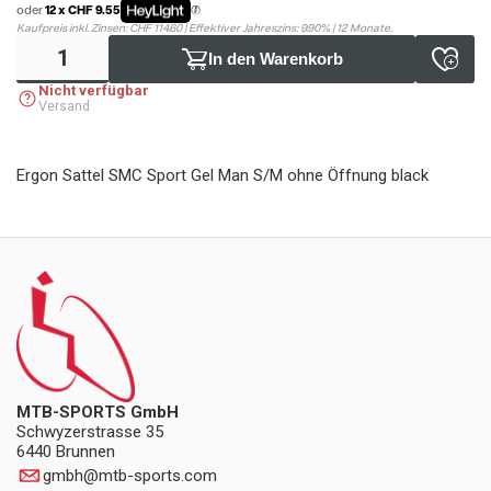
oder
12 x CHF 9.55
Kaufpreis inkl. Zinsen: CHF 114.60 | Effektiver Jahreszins: 9.90% | 12 Monate.
In den Warenkorb
Nicht verfügbar
Versand
Ergon Sattel SMC Sport Gel Man S/M ohne Öffnung black
MTB-SPORTS GmbH
Schwyzerstrasse 35
6440 Brunnen
gmbh
@
mtb-sports.com