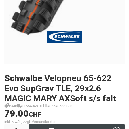
Schwalbe
Velopneu 65-622
Evo SupGrav TLE, 29x2.6
MAGIC MARY AXSoft s/s falt
P346
11654048.01
4026495881210
79.00
CHF
inkl. MwSt., zzgl. Versandkosten