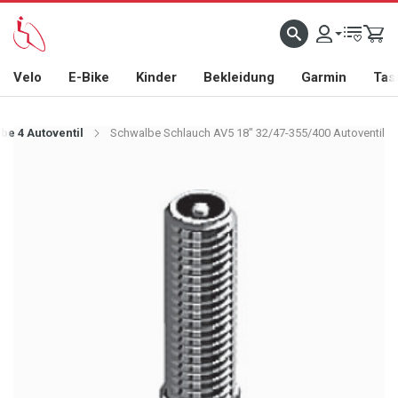
Velo
E-Bike
Kinder
Bekleidung
Garmin
Tas
be 4 Autoventil
Schwalbe Schlauch AV5 18" 32/47-355/400 Autoventil