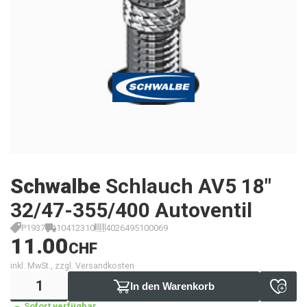
Schwalbe
Schlauch AV5 18"
32/47-355/400 Autoventil
P1937
10412310
4026495100069
11.00
CHF
inkl. MwSt., zzgl. Versandkosten
In den Warenkorb
Sofort verfügbar