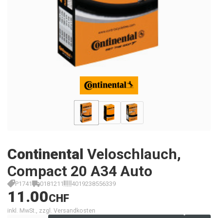
Continental
Veloschlauch,
Compact 20 A34 Auto
P1741
0181211
4019238556339
11.00
CHF
inkl. MwSt., zzgl. Versandkosten