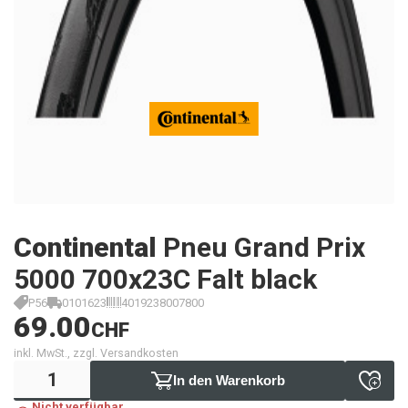
Continental
Pneu Grand Prix
5000 700x23C Falt black
P56
0101623
4019238007800
69.00
CHF
inkl. MwSt., zzgl. Versandkosten
In den Warenkorb
Nicht verfügbar