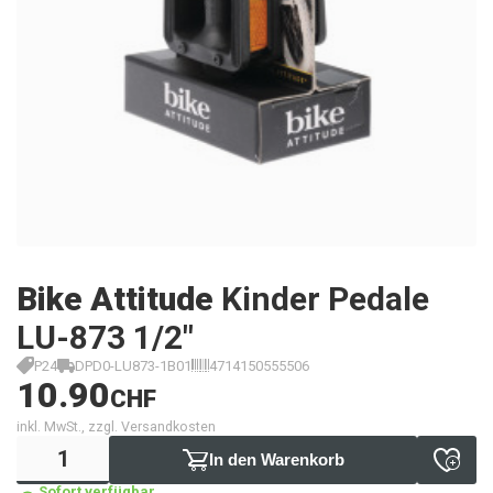
Bike Attitude
Kinder Pedale
LU-873 1/2"
P24
DPD0-LU873-1B01
4714150555506
10.90
CHF
inkl. MwSt., zzgl. Versandkosten
In den Warenkorb
Sofort verfügbar