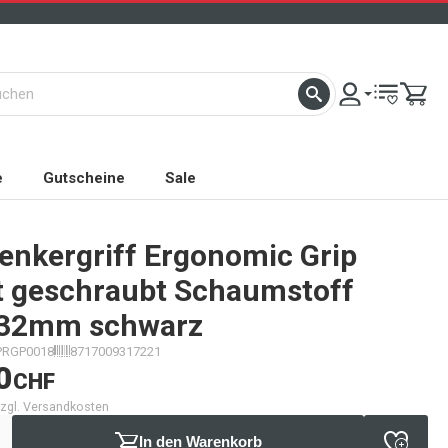
e
Gutscheine
Sale
enkergriff Ergonomic Grip
t geschraubt Schaumstoff
32mm schwarz
PRGP0018
8717009317221
0
CHF
 zzgl. Versandkosten
In den Warenkorb