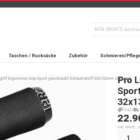
Taschen / Rucksäcke
Zubehör
Schmieren/Pfleg
Pro
L
rgriff Ergonomic Grip Sport geschraubt Schaumstoff 32x132mm schwarz
Spor
32x1
P3424
22.9
inkl. MwSt.,