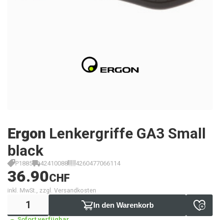
Ergon
Lenkergriffe GA3 Small
black
P1885
42410088
4260477066114
36.90
CHF
inkl. MwSt., zzgl. Versandkosten
In den Warenkorb
Sofort verfügbar