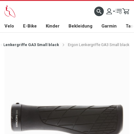
Velo
E-Bike
Kinder
Bekleidung
Garmin
Tas
n Lenkergriffe GA3 Small black
Ergon Lenkergriffe GA3 Small black