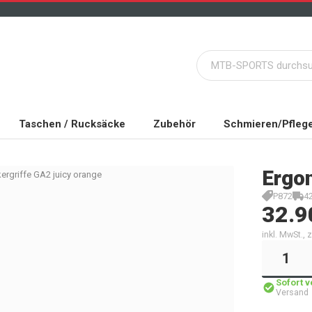
Taschen / Rucksäcke
Zubehör
Schmieren/Pfleg
Ergo
ergriffe GA2 juicy orange
P872
4
32.9
inkl. MwSt.,
Sofort 
Versand