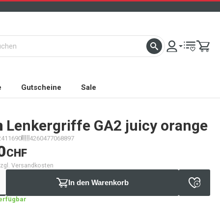
e
Gutscheine
Sale
n
Lenkergriffe GA2 juicy orange
2411690
4260477068897
0
CHF
 zzgl. Versandkosten
In den Warenkorb
verfügbar