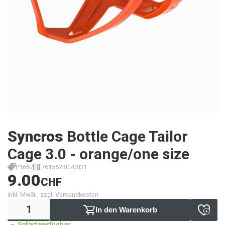
Syncros
Bottle Cage Tailor
Cage 3.0 - orange/one size
P1667
7615523070831
9.00
CHF
inkl. MwSt., zzgl. Versandkosten
In den Warenkorb
Sofort verfügbar