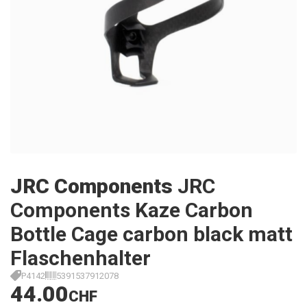
JRC Components
JRC
Components Kaze Carbon
Bottle Cage carbon black matt
Flaschenhalter
P4142
5391537912078
44.00
CHF