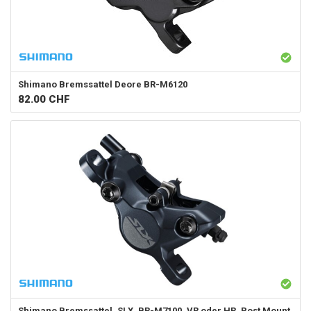
Shimano
Bremssattel Deore BR-M6120
82.00
CHF
Shimano
Bremssattel, SLX, BR-M7100, VR oder HR, Post Mount,