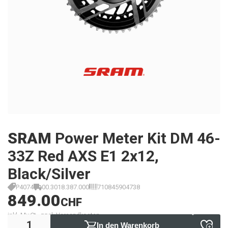
SRAM
Power Meter Kit DM 46-
33Z Red AXS E1 2x12,
Black/Silver
P4074
00.3018.387.000
710845904738
849.00
CHF
inkl. MwSt., zzgl. Versandkosten
In den Warenkorb