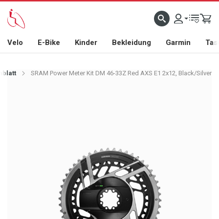
Velo
E-Bike
Kinder
Bekleidung
Garmin
Tas
nblatt
SRAM Power Meter Kit DM 46-33Z Red AXS E1 2x12, Black/Silver