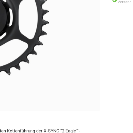
Versand
hrten Kettenführung der X-SYNC™2 Eagle™-