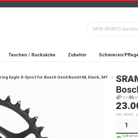
Taschen / Rucksäcke
Zubehör
Schmieren/Pfleg
SRA
ing Eagle X-Sync2 for Bosch Gen4 Boost148, black, 34T
SRAM Chainr
Bosc
P329
0
23.0
inkl. MwSt.,
Sofort 