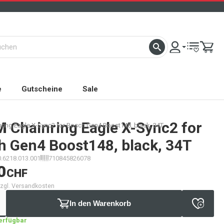
e
Gutscheine
Sale
M
Chainring Eagle X-Sync2 for
ing Eagle X-Sync2 for Bosch Gen4 Boost148, black, 34T
h Gen4 Boost148, black, 34T
0.6218.013.001
710845826078
0
CHF
 zzgl. Versandkosten
In den Warenkorb
verfügbar