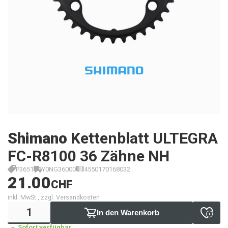
Shimano
Kettenblatt ULTEGRA
FC-R8100 36 Zähne NH
P3651
Y0NG36000
4550170168032
21.00
CHF
inkl. MwSt., zzgl. Versandkosten
In den Warenkorb
Sofort verfügbar