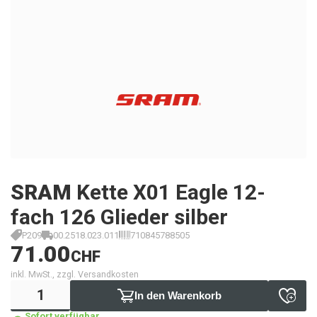
SRAM
Kette X01 Eagle 12-
fach 126 Glieder silber
P209
00.2518.023.011
710845788505
71.00
CHF
inkl. MwSt., zzgl. Versandkosten
In den Warenkorb
Sofort verfügbar