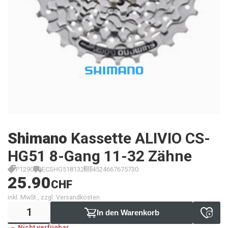
Shimano
Kassette ALIVIO CS-
HG51 8-Gang 11-32 Zähne
P1290
ECSHG518132
4524667675730
25.90
CHF
inkl. MwSt., zzgl. Versandkosten
In den Warenkorb
Nicht verfügbar