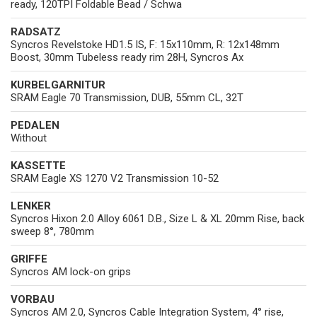
ready, 120TPI Foldable Bead / Schwa
RADSATZ
Syncros Revelstoke HD1.5 IS, F: 15x110mm, R: 12x148mm
Boost, 30mm Tubeless ready rim 28H, Syncros Ax
KURBELGARNITUR
SRAM Eagle 70 Transmission, DUB, 55mm CL, 32T
PEDALEN
Without
KASSETTE
SRAM Eagle XS 1270 V2 Transmission 10-52
LENKER
Syncros Hixon 2.0 Alloy 6061 D.B., Size L & XL 20mm Rise, back
sweep 8°, 780mm
GRIFFE
Syncros AM lock-on grips
VORBAU
Syncros AM 2.0, Syncros Cable Integration System, 4° rise,