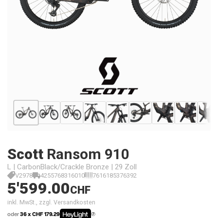
Scott
Ransom 910
L | CarbonBlack/Crackle Bronze | 29 Zoll
V2978
4255768316010
7616185376392
5'599.00
CHF
inkl. MwSt., zzgl. Versandkosten
oder
36 x CHF 179.29