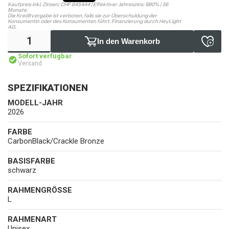
Kaufpreis inkl. Zinsen: CHF 6454.44 | Effektiver Jahreszins: 9.90% | 36
Monate.
Die Kreditvergabe ist verboten, falls sie zur Überschuldung der
Konsumentin oder des Konsumenten führt. Finanzierung durch HeyLight
AG.
In den Warenkorb
Sofort verfügbar
Versand
SPEZIFIKATIONEN
MODELL-JAHR
2026
FARBE
CarbonBlack/Crackle Bronze
BASISFARBE
schwarz
RAHMENGRÖSSE
L
RAHMENART
Unisex