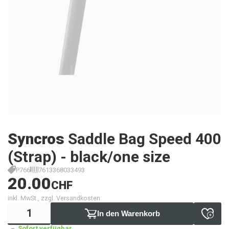
Syncros
Saddle Bag Speed 400
(Strap) - black/one size
P766
7613368033493
20.00
CHF
inkl. MwSt., zzgl. Versandkosten
In den Warenkorb
Sofort verfügbar