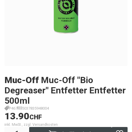
Muc-Off
Muc-Off "Bio
Degreaser" Entfetter Entfetter
500ml
P467
5037835948004
13.90
CHF
inkl. MwSt., zzgl. Versandkosten