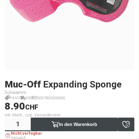
Muc-Off
Expanding Sponge
Schwamm
P4101
300
5037835300000
8.90
CHF
inkl. MwSt., zzgl. Versandkosten
In den Warenkorb
Nicht verfügbar
Versand