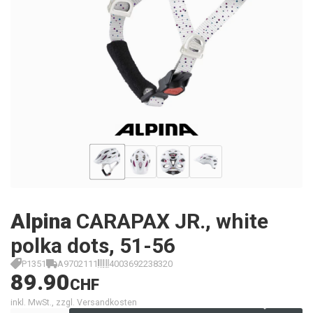
Alpina
CARAPAX JR., white
polka dots, 51-56
P1351
A9702111
4003692238320
89.90
CHF
inkl. MwSt., zzgl. Versandkosten