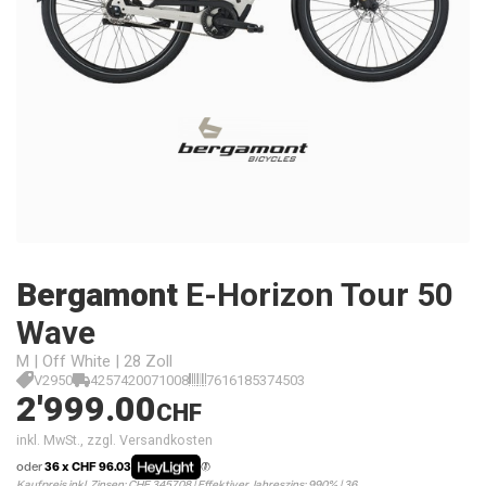
Bergamont
E-Horizon Tour 50
Wave
M | Off White | 28 Zoll
V2950
4257420071008
7616185374503
2'999.00
CHF
inkl. MwSt., zzgl. Versandkosten
oder
36 x CHF 96.03
Kaufpreis inkl. Zinsen: CHF 3457.08 | Effektiver Jahreszins: 9.90% | 36