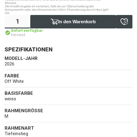
Monate.
Die Kreditvergabe ist verboten, falls sie zur Überschuldung der
Konsumentin oder des Konsumenten führt. Finanzierung durch HeyLight
AG.
In den Warenkorb
Sofort verfügbar
Versand
SPEZIFIKATIONEN
MODELL-JAHR
2026
FARBE
Off White
BASISFARBE
weiss
RAHMENGRÖSSE
M
RAHMENART
Tiefeinstieg