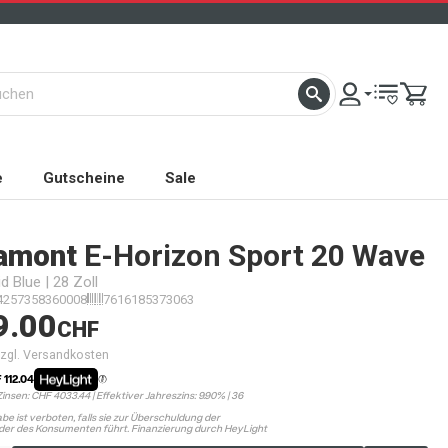
e
Gutscheine
Sale
amont
E-Horizon Sport 20 Wave
 Blue | 28 Zoll
4257358360008
7616185373063
9.00
CHF
 zzgl. Versandkosten
 112.04
Zinsen: CHF 4033.44 | Effektiver Jahreszins: 9.90% | 36
be ist verboten, falls sie zur Überschuldung der
er des Konsumenten führt. Finanzierung durch HeyLight