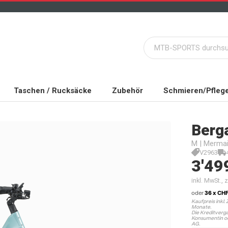
Taschen / Rucksäcke
Zubehör
Schmieren/Pfleg
Berg
M | Mermaid
V2963
3'49
inkl. MwSt.,
oder
36 x CHF
Kaufpreis inkl. 
Monate.
Die Kreditverga
Konsumentin od
AG.