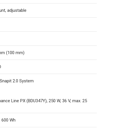
nt, adjustable
 mm (100 mm)
D
 Snapit 2.0 System
nce Line PX (BDU347Y), 250 W, 36 V, max. 25
, 600 Wh