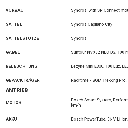
VORBAU
Syncros, with SP Connect mou
SATTEL
Syncros Capilano City
SATTELSTÜTZE
Syncros
GABEL
Suntour NVX32 NLO DS, 100
BELEUCHTUNG
Lezyne Mini E300, 100 Lux, LE
GEPÄCKTRÄGER
Racktime / BGM Trekking Pro,
ANTRIEB
Bosch Smart System, Performa
MOTOR
km/h
AKKU
Bosch PowerTube, 36 V Li Ion