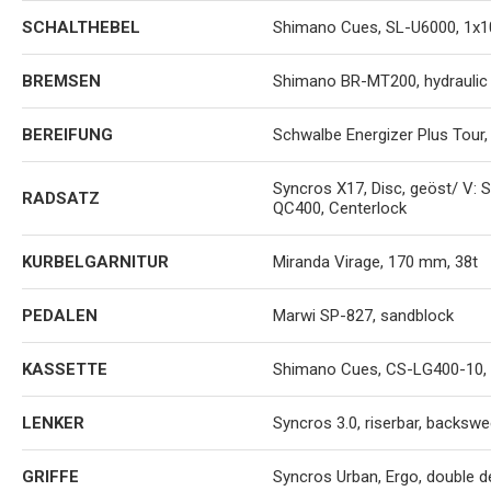
SCHALTHEBEL
Shimano Cues, SL-U6000, 1x10
BREMSEN
Shimano BR-MT200, hydraulic 
BEREIFUNG
Schwalbe Energizer Plus Tour,
Syncros X17, Disc, geöst/ V:
RADSATZ
QC400, Centerlock
KURBELGARNITUR
Miranda Virage, 170 mm, 38t
PEDALEN
Marwi SP-827, sandblock
KASSETTE
Shimano Cues, CS-LG400-10, 
LENKER
Syncros 3.0, riserbar, backswe
GRIFFE
Syncros Urban, Ergo, double de