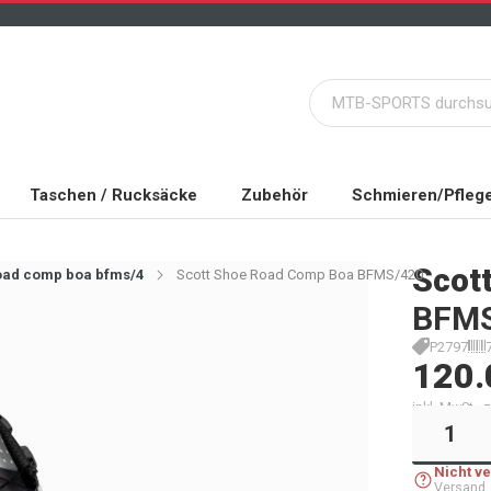
Taschen / Rucksäcke
Zubehör
Schmieren/Pfleg
Scot
road comp boa bfms/4
Scott Shoe Road Comp Boa BFMS/420
BFMS
P2797
120.
inkl. MwSt.,
Nicht v
Versand