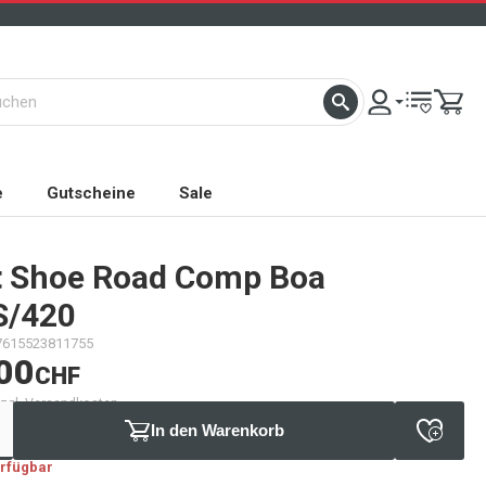
e
Gutscheine
Sale
t
Shoe Road Comp Boa
/420
7615523811755
00
CHF
 zzgl. Versandkosten
In den Warenkorb
erfügbar