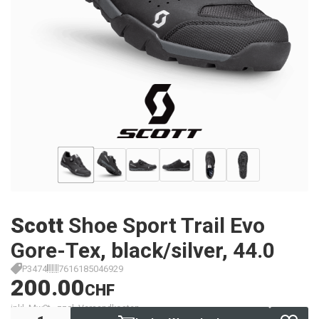
Scott
Shoe Sport Trail Evo
Gore-Tex, black/silver, 44.0
P3474
7616185046929
200.00
CHF
inkl. MwSt., zzgl. Versandkosten