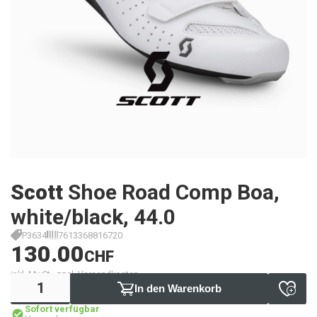
Scott
Shoe Road Comp Boa,
white/black, 44.0
P3634
7613368816720
130.00
CHF
inkl. MwSt., zzgl. Versandkosten
In den Warenkorb
Sofort verfügbar