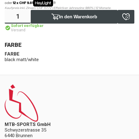
oder
12 x CHF 9.81
Kaufpreis inkl. Zinsen: CHF 117.72 | Effektiver Jahreszins: 9.90% | 12 Monate.
In den Warenkorb
Sofort verfügbar
Versand
FARBE
FARBE
black matt/white
MTB-SPORTS GmbH
Schwyzerstrasse 35
6440 Brunnen