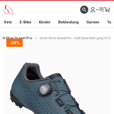
Velo
E-Bike
Kinder
Bekleidung
Garmin
Tas
cott Shoe Gravel Pro
Scott Shoe Gravel Pro - matt blue/dark grey/41.0
-30%