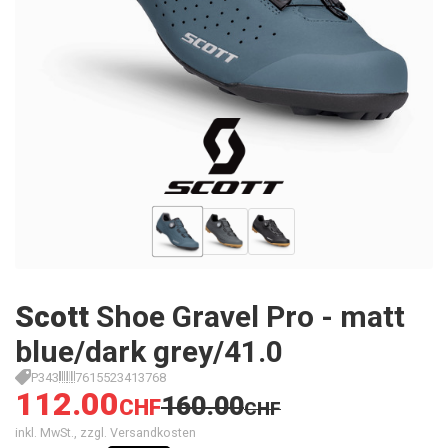
Scott
Shoe Gravel Pro - matt
blue/dark grey/41.0
P343
7615523413768
112.00
160.00
CHF
CHF
inkl. MwSt., zzgl. Versandkosten