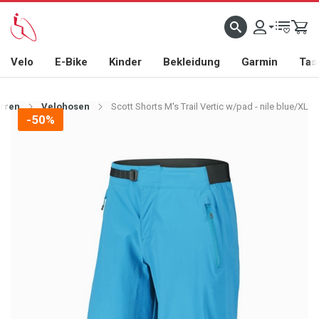
Velo
E-Bike
Kinder
Bekleidung
Garmin
Tas
rren
Velohosen
Scott Shorts M's Trail Vertic w/pad - nile blue/XL
-50%