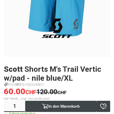
Scott
Shorts M's Trail Vertic
w/pad - nile blue/XL
P1078
7615523399871
60.00
120.00
CHF
CHF
inkl. MwSt., zzgl. Versandkosten
In den Warenkorb
Sofort verfügbar