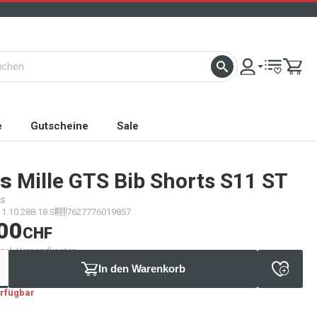
e
Gutscheine
Sale
s
Mille GTS Bib Shorts S11 ST
es
11.10.288.18.S
7627776019857
00
CHF
 zzgl. Versandkosten
In den Warenkorb
erfügbar