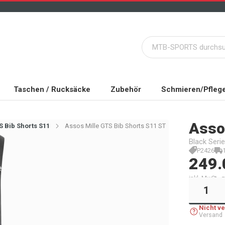
Taschen / Rucksäcke
Zubehör
Schmieren/Pfleg
Asso
 Bib Shorts S11
Assos Mille GTS Bib Shorts S11 ST
Black Seri
P2426
249.
inkl. MwSt.,
Nicht v
Versand