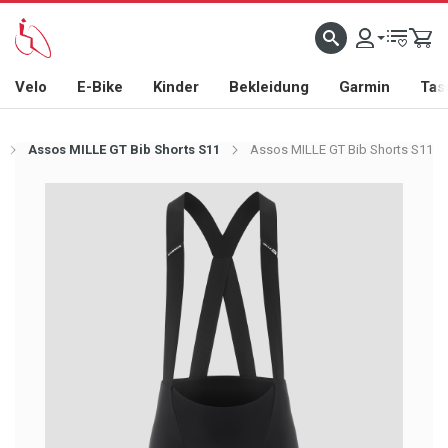
Velo
E-Bike
Kinder
Bekleidung
Garmin
Tas
Assos MILLE GT Bib Shorts S11
Assos MILLE GT Bib Shorts S11