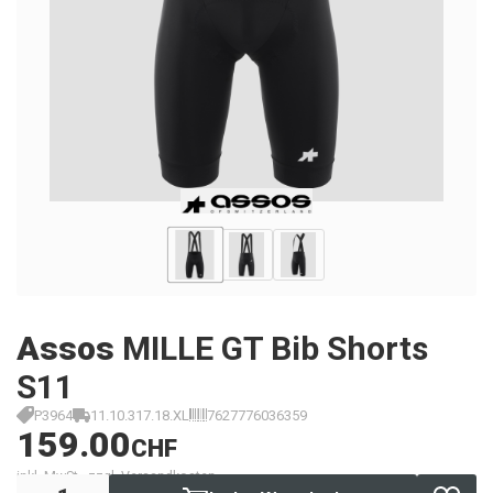
Assos
MILLE GT Bib Shorts
S11
P3964
11.10.317.18.XL
7627776036359
159.00
CHF
inkl. MwSt., zzgl. Versandkosten