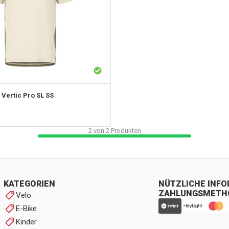
 Vertic Pro SL SS
2
von
2
Produkten
KATEGORIEN
NÜTZLICHE INF
ZAHLUNGSMETH
Velo
E-Bike
Kinder