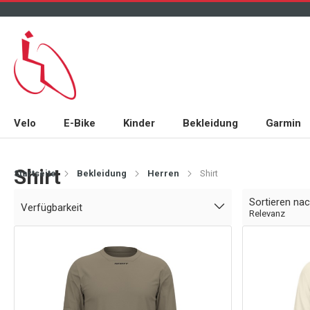
Velo
E-Bike
Kinder
Bekleidung
Garmin
Shirt
Startseite
Bekleidung
Herren
Shirt
Sortieren na
Verfügbarkeit
Relevanz