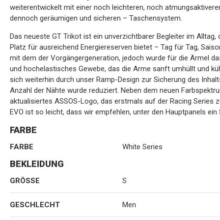
weiterentwickelt mit einer noch leichteren, noch atmungsaktiver
dennoch geräumigen und sicheren – Taschensystem.
Das neueste GT Trikot ist ein unverzichtbarer Begleiter im Alltag, 
Platz für ausreichend Energiereserven bietet – Tag für Tag, Saison 
mit dem der Vorgängergeneration, jedoch wurde für die Ärmel das
und hochelastisches Gewebe, das die Arme sanft umhüllt und küh
sich weiterhin durch unser Ramp-Design zur Sicherung des Inhalts 
Anzahl der Nähte wurde reduziert. Neben dem neuen Farbspektr
aktualisiertes ASSOS-Logo, das erstmals auf der Racing Series z
EVO ist so leicht, dass wir empfehlen, unter den Hauptpanels ei
FARBE
FARBE
White Series
BEKLEIDUNG
GRÖSSE
S
GESCHLECHT
Men