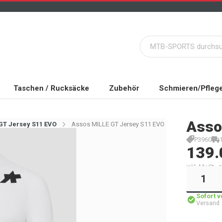
Taschen / Rucksäcke
Zubehör
Schmieren/Pfleg
Asso
GT Jersey S11 EVO
Assos MILLE GT Jersey S11 EVO
P3960
139.
inkl. MwSt.,
Sofort 
Versand