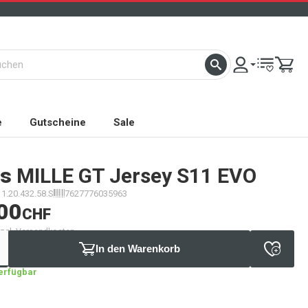
e
Gutscheine
Sale
s
MILLE GT Jersey S11 EVO
11.20.432.58.S
7627776035963
00
CHF
 zzgl. Versandkosten
In den Warenkorb
verfügbar