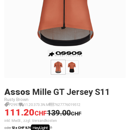
Assos
Mille GT Jersey S11
Rusty Brown
P2997
11.20.373.3N.M
7627776019512
111.20
139.00
CHF
CHF
inkl. MwSt., zzgl. Versandkosten
oder
12 x CHF 9.74