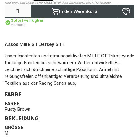
Kaufpreis inkl. Zinsen: CHF 116.88 | Effektiver Jahreszins: 9.90% | 12 Monate.
In den Warenkorb
Sofort verfügbar
Versand
Assos Mille GT Jersey S11
Unser leichtestes und atmungsaktivstes MILLE GT Trikot, wurde
für lange Fahrten bei sehr warmem Wetter entwickelt. Es
zeichnet sich durch eine schnittige Passform, Ärmel mit
reibungsfreier, offenkantiger Verarbeitung und ultraleichte
Textilien aus der Racing Series aus.
FARBE
FARBE
Rusty Brown
BEKLEIDUNG
GRÖSSE
M