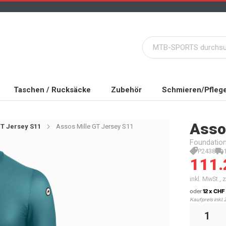
Taschen / Rucksäcke
Zubehör
Schmieren/Pfleg
Asso
GT Jersey S11
Assos Mille GT Jersey S11
Foundatio
P2438
111.
inkl. MwSt.,
oder
12 x CHF 
Kaufpreis inkl. 