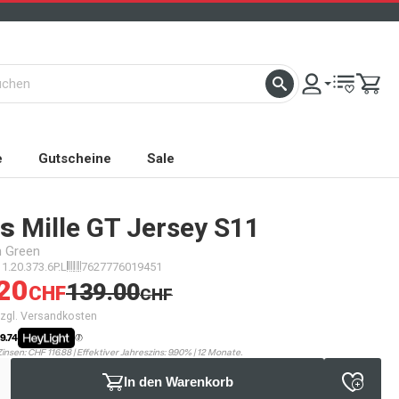
e
Gutscheine
Sale
s
Mille GT Jersey S11
n Green
11.20.373.6P.L
7627776019451
20
139.00
CHF
CHF
 zzgl. Versandkosten
9.74
Zinsen: CHF 116.88 | Effektiver Jahreszins: 9.90% | 12 Monate.
In den Warenkorb