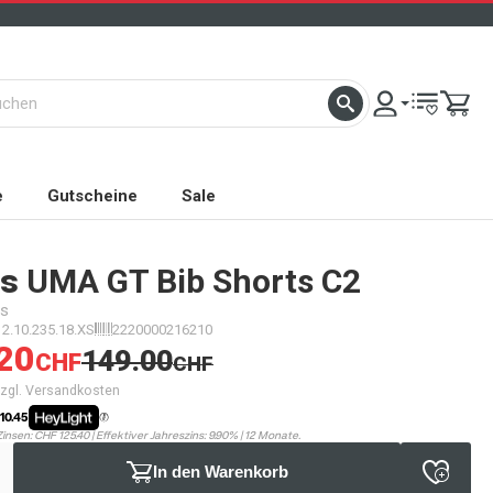
e
Gutscheine
Sale
s
UMA GT Bib Shorts C2
es
12.10.235.18.XS
2220000216210
20
149.00
CHF
CHF
 zzgl. Versandkosten
 10.45
Zinsen: CHF 125.40 | Effektiver Jahreszins: 9.90% | 12 Monate.
In den Warenkorb