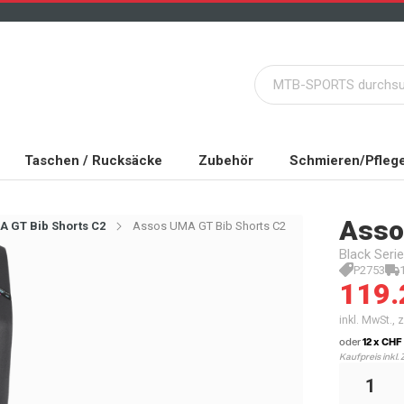
Taschen / Rucksäcke
Zubehör
Schmieren/Pfleg
Asso
 GT Bib Shorts C2
Assos UMA GT Bib Shorts C2
Black Seri
P2753
119.
inkl. MwSt.,
oder
12 x CHF
Kaufpreis inkl. 