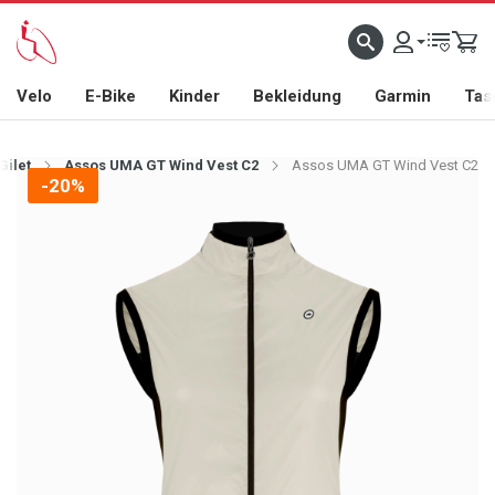
Velo
E-Bike
Kinder
Bekleidung
Garmin
Tas
Gilet
Assos UMA GT Wind Vest C2
Assos UMA GT Wind Vest C2
-20%