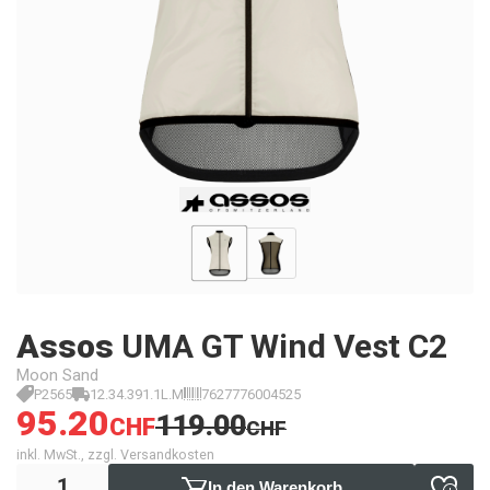
Assos
UMA GT Wind Vest C2
Moon Sand
P2565
12.34.391.1L.M
7627776004525
95.20
119.00
CHF
CHF
inkl. MwSt., zzgl. Versandkosten
In den Warenkorb