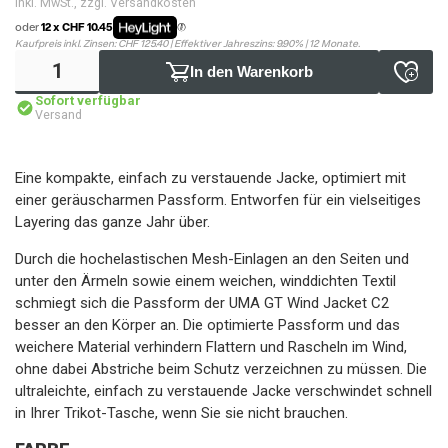
inkl. MwSt., zzgl. Versandkosten
oder
12 x CHF 10.45
Kaufpreis inkl. Zinsen: CHF 125.40 | Effektiver Jahreszins: 9.90% | 12 Monate.
In den Warenkorb
Sofort verfügbar
Versand
Eine kompakte, einfach zu verstauende Jacke, optimiert mit
einer geräuscharmen Passform. Entworfen für ein vielseitiges
Layering das ganze Jahr über.
Durch die hochelastischen Mesh-Einlagen an den Seiten und
unter den Ärmeln sowie einem weichen, winddichten Textil
schmiegt sich die Passform der UMA GT Wind Jacket C2
besser an den Körper an. Die optimierte Passform und das
weichere Material verhindern Flattern und Rascheln im Wind,
ohne dabei Abstriche beim Schutz verzeichnen zu müssen. Die
ultraleichte, einfach zu verstauende Jacke verschwindet schnell
in Ihrer Trikot-Tasche, wenn Sie sie nicht brauchen.