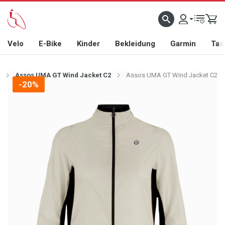
Velo
E-Bike
Kinder
Bekleidung
Garmin
Tas
Assos UMA GT Wind Jacket C2
Assos UMA GT Wind Jacket C2
-20%