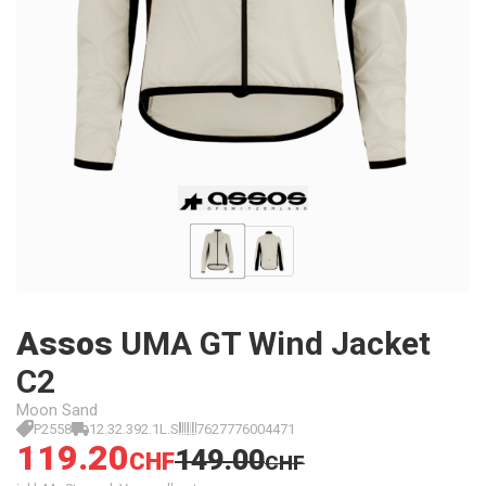
Assos
UMA GT Wind Jacket
C2
Moon Sand
P2558
12.32.392.1L.S
7627776004471
119.20
149.00
CHF
CHF