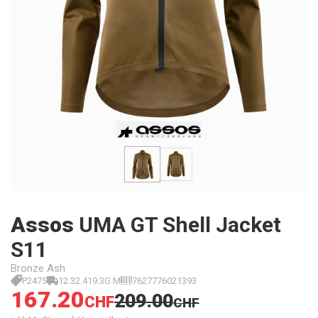
Assos
UMA GT Shell Jacket
S11
Bronze Ash
P2475
12.32.419.3G.M
7627776021393
167.20
209.00
CHF
CHF