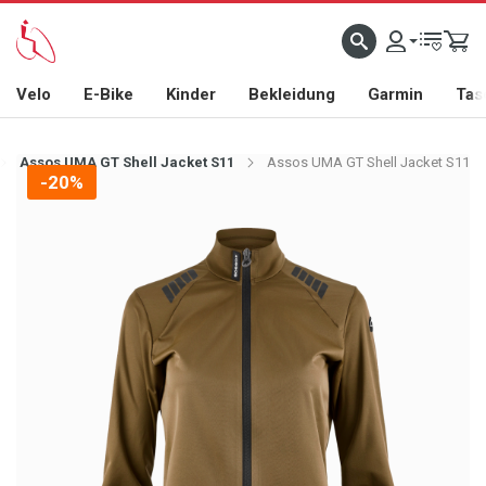
Velo
E-Bike
Kinder
Bekleidung
Garmin
Tas
Assos UMA GT Shell Jacket S11
Assos UMA GT Shell Jacket S11
-20%