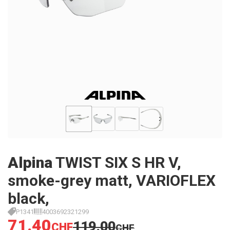
Alpina
TWIST SIX S HR V,
smoke-grey matt, VARIOFLEX
black,
P1341
4003692321299
71.40
119.00
CHF
CHF