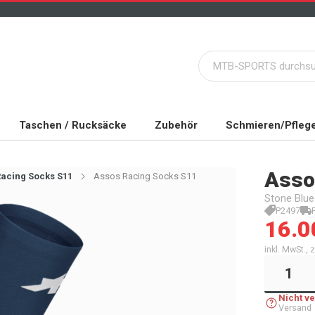
Taschen / Rucksäcke
Zubehör
Schmieren/Pfleg
Asso
Racing Socks S11
Assos Racing Socks S11
Stone Blue
P2497
16.0
inkl. MwSt.,
Nicht v
Versand