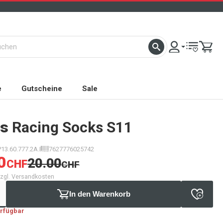
e
Gutscheine
Sale
s
Racing Socks S11
P13.60.777.2A.I
7627776025742
0
20.00
CHF
CHF
 zzgl. Versandkosten
In den Warenkorb
erfügbar